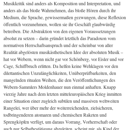
Musikkritik sind anders als Komposition und Interpretation, und 
anders als das bloße Wahrnehmen, das bloße Hören durch ihr 
Medium, die Sprache, gewissermaßen gezwungen, diese Reflexion 
öffentlich vorzunehmen, wollen sie ihr Geschäft glaubwürdig 
betreiben. Die Abstraktion von den eigenen Voraussetzungen 
absolut zu setzen – darin gründet letztlich das Paradoxon vom 
normativen Herrschaftsanspruch und der scheinbar von aller 
Realität abgelösten musikästhetischen Idee der absoluten Musik – 
hat vor Webern, wenn nicht gar vor Schönberg, vor Eisler und vor 
Cage, Schiffbruch erlitten. Da helfen keine Wehklagen vor den 
dilettantischen Unzulänglichkeiten, Unüberprüfbarkeiten, den 
mangelnden ritualen Weihen, die den Veröffentlichungen des 
Webern-Sammlers Moldenhauer nun einmal anhaften. Knapp 
vierzig Jahre nach dem letzten mitteleuropäischen Krieg inmitten 
einer Situation einer zugleich subtilen und massiven weltweiten 
Rangelei, wer über mehr der weiterreichenden, zielsicheren, 
todbringenderen atomaren und chemischen Raketen und 
Sprengköpfen verfügt, um daraus Vorrang, Vorherrschaft oder 
auch nur Selbstbestätigung abzuleiten, scheint mir, als Kind der 