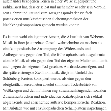
aufeinander bezogenen Tönen in einer Weise zugespitzt und 
radikalisiert hat, dass er selbst und nicht mehr so sehr sein Vorbild, 
sein Lehrer und Freund zum Ausgangspunkt der vielfach 
potenzierten musikästhetischen Sicherungsreaktion der 
Nachkriegskomponisten gemacht werden konnte.
Es ist nun wohl ein legitimer Ansatz, die Aktualität von Weberns 
Musik in ihrer je einzelnen Gestalt wahrnehmbar zu machen als 
eine kompositorische Anstrengung des Widerstands und 
Aufbegehrens gegen den Tod, die frühe aphoristisch ausgeformte 
atonale Musik als ein gegen den Tod der eigenen Mutter und damit 
auch gegen den eigenen Tod gesetztes Ausdrucksvermögen, und 
die spätere strengste Zwölftonmusik, die je im Umfeld des 
Schönberg-Kreises konzipiert wurde, als eine gegen den 
obrigkeitlich verordneten absolut sinnlosen Todesbetrieb von 
Weltkriegen und den mit ihnen eng zusammenhängenden sozialen 
Zusammenbrüchen und individuellen Katastrophen sich radikal 
abgrenzende und absichernde äußerste kompositorische Reaktion. 
Mit Jubiläen wie mit enzyklopädischen Schallplatteneinspielungen 