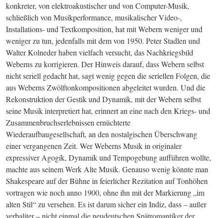
konkreter, von elektroakustischer und von Computer-Musik, 
schließlich von Musikperformance, musikalischer Video-, 
Installations- und Textkomposition, hat mit Webern weniger und 
weniger zu tun, jedenfalls mit dem von 1950. Peter Stadlen und 
Walter Kolneder haben vielfach versucht, das Nachkriegsbild 
Weberns zu korrigieren. Der Hinweis darauf, dass Webern selbst 
nicht seriell gedacht hat, sagt wenig gegen die seriellen Folgen, die 
aus Weberns Zwölftonkompositionen abgeleitet wurden. Und die 
Rekonstruktion der Gestik und Dynamik, mit der Webern selbst 
seine Musik interpretiert hat, erinnert an eine nach den Kriegs- und 
Zusammenbruchserlebnissen ernüchterte 
Wiederaufbaugesellschaft, an den nostalgischen Überschwang 
einer vergangenen Zeit. Wer Weberns Musik in originaler 
expressiver Agogik, Dynamik und Tempogebung aufführen wollte, 
machte aus seinem Werk Alte Musik. Genauso wenig könnte man 
Shakespeare auf der Bühne in feierlicher Rezitation auf Tonhöhen 
vortragen wie noch anno 1900, ohne ihn mit der Markierung „im 
alten Stil“ zu versehen. Es ist darum sicher ein Indiz, dass – außer 
verbaliter – nicht einmal die neudeutschen Spätromantiker der 