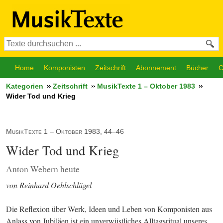
Home
Komponisten
Zeitschrift
Abonnement
Bücher
C
Kategorien
Zeitschrift
MusikTexte 1 – Oktober 1983
Wider Tod und Krieg
MusikTexte 1 – Oktober 1983, 44–46
Wider Tod und Krieg
Anton Webern heute
von Reinhard Oehlschlägel
Die Reflexion über Werk, Ideen und Leben von Komponisten aus 
Anlass von Jubiläen ist ein unverwüstliches Alltagsritual unseres 