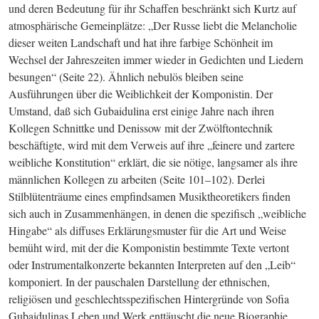
und deren Bedeutung für ihr Schaffen beschränkt sich Kurtz auf 
atmosphärische Gemeinplätze: „Der Russe liebt die Melancholie 
dieser weiten Landschaft und hat ihre farbige Schönheit im 
Wechsel der Jahreszeiten immer wieder in Gedichten und Liedern 
besungen“ (Seite 22). Ähnlich nebulös bleiben seine 
Ausführungen über die Weiblichkeit der Komponistin. Der 
Umstand, daß sich Gubaidulina erst einige Jahre nach ihren 
Kollegen Schnittke und Denissow mit der Zwölftontechnik 
beschäftigte, wird mit dem Verweis auf ihre „feinere und zartere 
weibliche Konstitu­tion“ erklärt, die sie nötige, langsamer als ihre 
männlichen Kollegen zu arbeiten (Seite 101–102). Derlei 
Stilblütenträume eines empfindsamen Musiktheoretikers finden 
sich auch in Zusammenhängen, in denen die spezifisch „weibliche 
Hingabe“ als diffuses Erklärungsmuster für die Art und Weise 
bemüht wird, mit der die Komponistin bestimmte Texte vertont 
oder Instrumentalkonzerte bekannten Interpreten auf den „Leib“ 
komponiert. In der pauschalen Darstellung der ethnischen, 
religiösen und geschlechtsspezifischen Hintergründe von Sofia 
Gubaidulinas Leben und Werk enttäuscht die neue Biographie. 