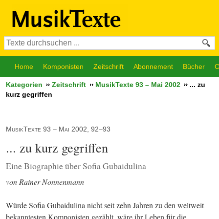
Home
Komponisten
Zeitschrift
Abonnement
Bücher
C
Kategorien
Zeitschrift
MusikTexte 93 – Mai 2002
... zu
kurz gegriffen
MusikTexte 93 – Mai 2002, 92–93
... zu kurz gegriffen
Eine Biographie über Sofia Gubaidulina
von Rainer Nonnenmann
Würde Sofia Gubaidulina nicht seit zehn Jahren zu den weltweit 
bekanntesten Komponisten gezählt, wäre ihr Leben für die 