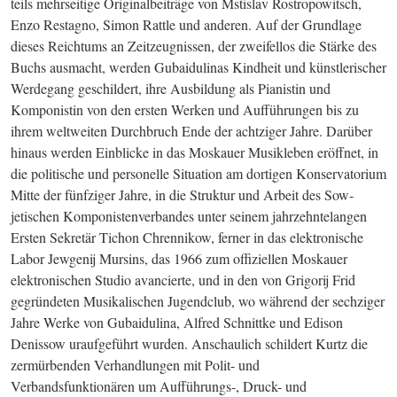
teils mehrseitige Originalbeiträge von Mstislav Rostropowitsch, 
Enzo Restagno, Simon Rattle und anderen. Auf der Grundlage 
dieses Reichtums an Zeitzeugnissen, der zweifellos die Stärke des 
Buchs ausmacht, werden Gubaidulinas Kindheit und künstlerischer 
Werdegang geschildert, ihre Ausbildung als Pianistin und 
Komponistin von den ersten Werken und Aufführungen bis zu 
ihrem weltweiten Durchbruch Ende der achtziger Jahre. Darüber 
hinaus werden Einblicke in das Moskauer Musikleben eröffnet, in 
die politische und personelle Situation am dortigen Konservatorium 
Mitte der fünfziger Jahre, in die Struktur und Arbeit des Sow­
jetischen Komponistenverbandes unter seinem jahrzehntelangen 
Ersten Sekretär Tichon Chrennikow, ferner in das elektronische 
Labor Jewgenij Mursins, das 1966 zum offiziellen Moskauer 
elektronischen Studio avancierte, und in den von Grigorij Frid 
gegründeten Musikalischen Jugendclub, wo während der sechziger 
Jahre Werke von Gubaidulina, Alfred Schnittke und Edison 
Denissow uraufgeführt wurden. Anschaulich schildert Kurtz die 
zermürbenden Verhandlungen mit Polit- und 
Verbandsfunktionären um Aufführungs-, Druck- und 