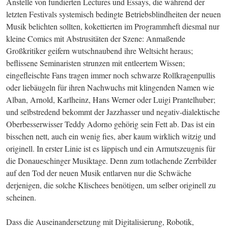
Anstelle von fundierten Lectures und Essays, die während der 
letzten Festivals systemisch bedingte Betriebsblindheiten der neuen 
Musik belichten sollten, kokettierten im Programmheft diesmal nur 
kleine Comics mit Abstrusitäten der Szene: Anmaßende 
Großkritiker geifern wutschnaubend ihre Weltsicht heraus; 
beflissene Seminaristen strunzen mit entleertem Wissen; 
eingefleischte Fans tragen immer noch schwarze Rollkragenpullis 
oder liebäugeln für ihren Nachwuchs mit klingenden Namen wie 
Alban, Arnold, Karlheinz, Hans Werner oder Luigi Prantelhuber; 
und selbstredend bekommt der Jazzhasser und negativ-dialektische 
Oberbesserwisser Teddy Adorno gehörig sein Fett ab. Das ist ein 
bisschen nett, auch ein wenig fies, aber kaum wirklich witzig und 
originell. In erster Linie ist es läppisch und ein Armutszeugnis für 
die Donaueschinger Musiktage. Denn zum totlachende Zerrbilder 
auf den Tod der neuen Musik entlarven nur die Schwäche 
derjenigen, die solche Klischees benötigen, um selber originell zu 
scheinen.
Dass die Auseinandersetzung mit Digitalisierung, Robotik, 