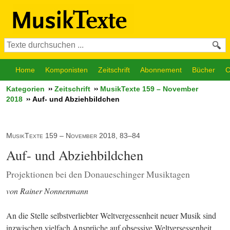
Home
Komponisten
Zeitschrift
Abonnement
Bücher
C
Kategorien
Zeitschrift
MusikTexte 159 – November
2018
Auf- und Abziehbildchen
MusikTexte 159 – November 2018, 83–84
Auf- und Abziehbildchen
Projektionen bei den Donaueschinger Musiktagen
von Rainer Nonnenmann
An die Stelle selbstverliebter Weltvergessenheit neuer Musik sind 
inzwischen vielfach Ansprüche auf obsessive Weltversessenheit 