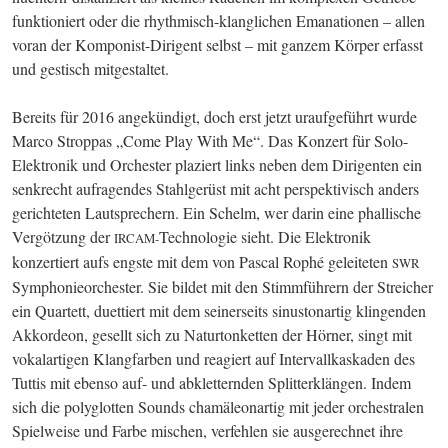
funktioniert oder die rhythmisch-klanglichen Emanationen – allen 
voran der Komponist-Dirigent selbst – mit ganzem Körper erfasst 
und gestisch mitgestaltet.
Bereits für 2016 angekündigt, doch erst jetzt uraufgeführt wurde 
Marco Stroppas „Come Play With Me“. Das Konzert für Solo-
Elektronik und Orchester plaziert links neben dem Dirigenten ein 
senkrecht aufragendes Stahlgerüst mit acht perspektivisch anders 
gerichteten Lautsprechern. Ein Schelm, wer darin eine phallische 
Vergötzung der 
Technologie sieht. Die Elektronik 
IRCAM-
konzertiert aufs engste mit dem von Pascal Rophé geleiteten 
SWR
Symphonieorchester. Sie bildet mit den Stimmführern der Streicher 
ein Quartett, duettiert mit dem seinerseits sinustonartig klingenden 
Akkordeon, gesellt sich zu Naturtonketten der Hörner, singt mit 
vokalartigen Klangfarben und reagiert auf Intervallkaskaden des 
Tuttis mit ebenso auf- und abkletternden Splitterklängen. Indem 
sich die polyglotten Sounds chamäleonartig mit jeder orchestralen 
Spielweise und Farbe mischen, verfehlen sie ausgerechnet ihre 