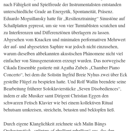
nach Fähigkeit und Spielfreude der Instrumentalisten entstanden 
unterschiedliche Grade an Energetik, Spontaneität, Präsenz. 
Eduardo Moguillansky hatte für „Resilienztraining“ Sinustöne auf 
Schallplatten gepresst, um sie von vier Turntablisten scratchen und 
zu Interferenzen und Differenztönen überlagern zu lassen. 
Abgesehen vom Knacken und minimalen performativen Mehrwert 
der auf- und abgesetzten Saphire war jedoch nicht einzusehen, 
warum dieselben altbekannten akustischen Phänomene nicht viel 
einfacher von Sinusgeneratoren erzeugt wurden. Das norwegische 
Cikada Ensemble gastierte mit Agatha Zubels „Chamber Piano 
Concerto“, bei dem die Solistin Ing­frid Breie Nyhus zwei über Eck 
gestellte Flügel zu bespielen hatte. Und Rolf Wallin beendete seine 
Bearbeitung früherer Soloklavierstücke „Seven Disobediences“, 
indem er alle Musiker samt Dirigent Christian Eggen den 
schwarzen Fetisch Klavier wie bei einem kollektiven Ritual 
behutsam umkreisen, streicheln, betasten und beklopfen ließ.
Durch eigene Klanglichkeit zeichnete sich Malin Bångs 
Orchesterstück „splinters of ebullient rebellion“ aus, das den 