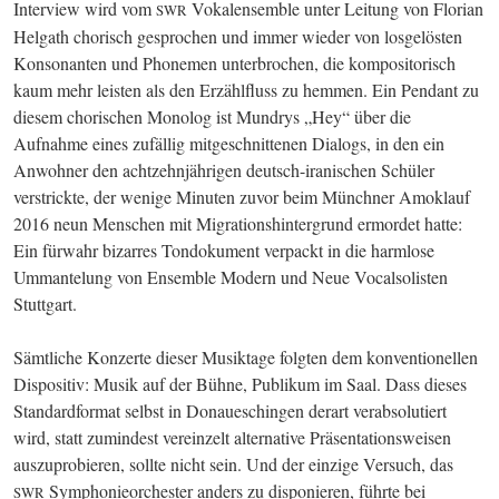
Interview wird vom 
 Vokalensemble unter Leitung von Florian 
SWR
Helgath chorisch gesprochen und immer wieder von losgelösten 
Konsonanten und Phonemen unterbrochen, die kompositorisch 
kaum mehr leisten als den Erzählfluss zu hemmen. Ein Pendant zu 
diesem chorischen Monolog ist Mundrys „Hey“ über die 
Aufnahme eines zufällig mitgeschnittenen Dialogs, in den ein 
Anwohner den achtzehnjährigen deutsch-iranischen Schü­ler 
verstrickte, der wenige Minuten zuvor beim Münchner Amoklauf 
2016 neun Menschen mit Mi­grations­hinter­grund ermordet hatte: 
Ein fürwahr bizarres Tondokument verpackt in die harmlose 
Ummantelung von Ensemble Modern und Neue Vocalsolisten 
Stuttgart.
Sämtliche Konzerte dieser Musiktage folgten dem konventionellen 
Dispositiv: Musik auf der Bühne, Publikum im Saal. Dass dieses 
Standardformat selbst in Donaueschingen derart verabsolutiert 
wird, statt zumindest vereinzelt alternative Präsentationsweisen 
auszuprobieren, sollte nicht sein. Und der einzige Versuch, das 
 Symphonieorchester anders zu disponieren, führte bei 
SWR