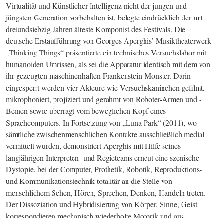
Virtualität und Künstlicher Intelligenz nicht der jungen und 
jüngsten Generation vorbehalten ist, belegte eindrücklich der mit 
dreiundsiebzig Jahren älteste Komponist des Festivals. Die 
deutsche Erstaufführung von Georges Aperghis’ Musiktheaterwerk 
„Thinking Things“ präsentierte ein technisches Versuchslabor mit 
humanoiden Umrissen, als sei die Apparatur identisch mit dem von 
ihr gezeugten maschinenhaften Frankenstein-Monster. Darin 
eingesperrt werden vier Akteure wie Versuchskaninchen gefilmt, 
mikrophoniert, projiziert und gerahmt von Roboter-Armen und -
Beinen sowie überragt vom beweglichen Kopf eines 
Sprachcomputers. In Fortsetzung von „Luna Park“ (2011), wo 
sämtliche zwischenmenschlichen Kontakte ausschließlich medial 
vermittelt wurden, demonstriert Aperghis mit Hilfe seines 
langjährigen Interpreten- und Regieteams erneut eine szenische 
Dystopie, bei der Computer, Prothetik, Robotik, Reproduktions- 
und Kommunikationstechnik totalitär an die Stelle von 
menschlichem Sehen, Hören, Sprechen, Denken, Handeln treten. 
Der Dissoziation und Hybridisierung von Körper, Sinne, Geist 
korrespondieren mechanisch wiederholte Motorik und aus 