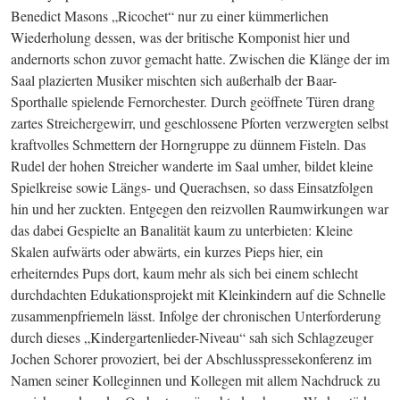
Benedict Masons „Ricochet“ nur zu einer kümmerlichen 
Wiederholung dessen, was der britische Komponist hier und 
andernorts schon zu­vor gemacht hatte. Zwischen die Klänge der im 
Saal plazierten Musiker mischten sich außerhalb der Baar-
Sporthalle spielende Fernorchester. Durch geöffnete Türen drang 
zartes Streichergewirr, und geschlossene Pforten verzwergten selbst 
kraftvolles Schmettern der Horngruppe zu dünnem Fisteln. Das 
Rudel der hohen Streicher wanderte im Saal umher, bildet kleine 
Spielkreise sowie Längs- und Querachsen, so dass Einsatzfolgen 
hin und her zuckten. Entgegen den reizvollen Raumwirkungen war 
das dabei Gespielte an Banalität kaum zu unterbieten: Kleine 
Skalen aufwärts oder abwärts, ein kurzes Pieps hier, ein 
erheiterndes Pups dort, kaum mehr als sich bei einem schlecht 
durchdachten Edukationsprojekt mit Kleinkindern auf die Schnelle 
zusammenpfriemeln lässt. Infolge der chronischen Unterforderung 
durch dieses „Kindergartenlieder-Niveau“ sah sich Schlagzeuger 
Jochen Schorer provoziert, bei der Abschlusspressekonferenz im 
Namen seiner Kolleginnen und Kollegen mit allem Nachdruck zu 