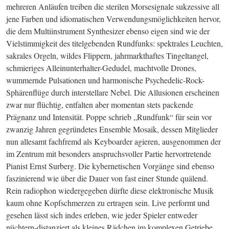
mehreren Anläufen treiben die sterilen Morsesignale sukzessive all 
jene Farben und idiomatischen Verwendungsmöglichkeiten hervor, 
die dem Multiinstrument Synthesizer ebenso eigen sind wie der 
Vielstimmigkeit des titelgebenden Rundfunks: spektrales Leuchten, 
sakrales Orgeln, wildes Flippern, jahrmarkthaftes Tingeltangel, 
schmieriges Alleinunterhalter-Gedudel, machtvolle Drones, 
wummernde Pulsatio­nen und harmonische Psychedelic-Rock-
Sphärenflüge durch interstellare Nebel. Die Allusionen erscheinen 
zwar nur flüchtig, entfalten aber momentan stets packende 
Prägnanz und Intensität. Poppe schrieb „Rundfunk“ für sein vor 
zwanzig Jahren gegründetes Ensemble Mosaik, dessen Mitglieder 
nun allesamt fachfremd als Keyboarder agieren, ausgenommen der 
im Zentrum mit besonders anspruchsvoller Partie hervortretende 
Pianist Ernst Sur­berg. Die kybernetischen Vorgänge sind ebenso 
faszinierend wie über die Dauer von fast einer Stunde quälend. 
Rein radiophon wiedergegeben dürfte diese elektronische Musik 
kaum ohne Kopfschmerzen zu ertragen sein. Live performt und 
gesehen lässt sich indes erleben, wie jeder Spieler entweder 
nüchtern-distanziert als kleines Rädchen im komplexen Getriebe 