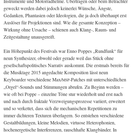
Instrumente und Motorradhelme. Übertragen oder beim Betrachter 
geweckt werden dabei jedoch keinerlei Wünsche, Ängste, 
Gedanken, Phantasien oder Ideologien, die ja doch überhaupt erst 
Auslöser für Projektionen sind. Wie die gesamte Konzeption – 
Wirkung ohne Ursache – schienen auch Klang-, Raum- und 
Zeitgestaltung unausgereift.
Ein Höhepunkt des Festivals war Enno Poppes „Rundfunk“ für 
neun Synthesizer, obwohl oder gerade weil das Stück ohne 
gesellschaftspolitisches Narrativ auskommt. Die erstmals bereits für 
die Musiktage 2015 angedachte Komposition lässt neun 
Keyboarder verschiedene Max/
-Patches mit unterschiedlichen 
MSP
„Or­­gel“-Sounds und Stimmungen abrufen. Zu Beginn werden – 
wie oft bei Poppe – einzelne Töne stur wiederholt und erst nach 
und nach durch fraktale Verzweigungsprozesse variiert, erweitert 
und so verkettet, dass sich die mechanischen Repetitionen zu 
immer dichteren Texturen überlagern. So entstehen verschiedene 
Gestaltbildungen, kleine Melodien, virtuose Heterophonien, 
hochenergetische Interferen­zen, rauschhafte Klangbänder. In 