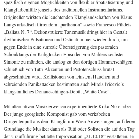
spezifisch eigenen Möglichkeiten von flexibler Spatialisierung und 
Klangfarbenfülle jenseits des traditionellen Instrumentariums. 
Origineller wirkten die leuchtenden Klanglandschaften von Klaus 
Langs arkadisch flirrendem „parthenon“ sowie Francesco Filideis 
„Ballata N. 7“. Dekonstruierte Tanzmusik dringt hier in Gestalt 
rhythmischer Pulsationen und Ostinati immer wieder durch, um 
gegen Ende in eine surreale Übersteigerung des pastoralen 
Schönklangs der Kuhglocken-Episoden von Mahlers sechster 
Sinfonie zu münden, die analog zu den dortigen Hammerschlägen 
schließlich von Tutti-Akzenten und Pistolenschuss brutal 
abgeschnitten wird. Kollisionen von feinstem Hauchen und 
schreienden Panikattacken bestimmten auch Mirela Ivičevic´s 
klangsinnliches Donaueschingen-Debüt „White Case“.
Mit alternativen Musizierweisen experimentierte Koka Nikoladze. 
Der junge georgische Komponist gab vom verkabelten 
Dirigentenpult aus dem Klangforum Wien Anweisungen, auf deren 
Grundlage die Musiker dann als Tutti oder Solisten die auf den Tag 
der Uraufführung betitelte Improvisation „21.10.18“ gestalteten. Je 