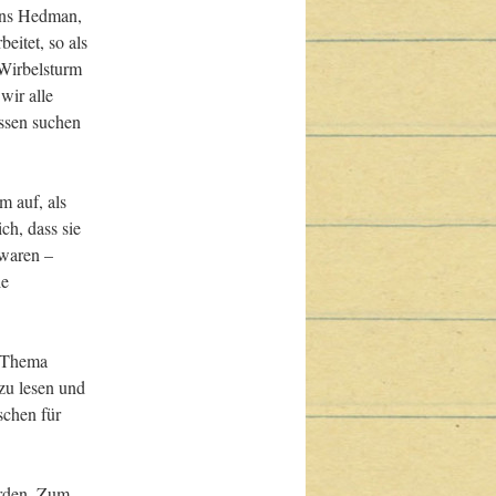
ens Hedman, 
itet, so als 
Wirbelsturm 
ir alle 
ssen suchen 
 auf, als 
h, dass sie 
waren – 
e 
 Thema 
u lesen und 
schen für 
rden. Zum 