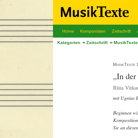
Home
Komponisten
Zeitschrift
Kategorien
Zeitschrift
MusikTexte
MusikTexte 
„In der
Rūta Vitka
mit Ugnius 
Beginnen wir
Komposition 
Sie an diese