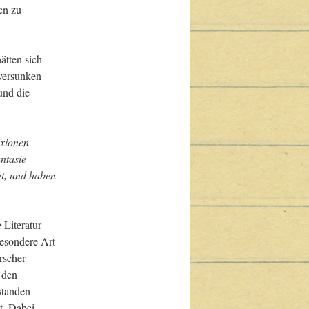
n zu 
tten sich 
versunken 
nd die 
xionen 
tasie 
t, und haben 
Literatur 
besondere Art 
scher 
den 
standen 
. Dabei 