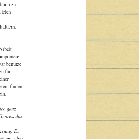
tion zu 
ielen 
aftlern. 
rbeit 
omponiere. 
ar benutze 
n für 
iner 
ren, finden 
bin.
ich ganz 
Genres, das 
rrung: Es 
m
ögen
, aber 