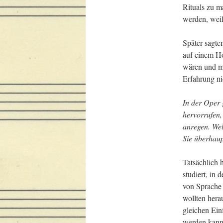
Rituals zu m
werden, weil 
Später sagten
auf einem Ho
wären und me
Erfahrung ni
In der Oper 
hervorrufen,
anregen. Wel
Sie 
überhaup
Tatsächlich 
studiert, in 
von Sprache 
wollten hera
gleichen Einf
werden kann.