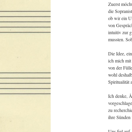
Zuerst möcht
die Sopranist
ob wir ein U
von Gespräch
intuitiv zur
mussten. Sob
Die Idee, ei
ich mich mit
von der Füll
wohl deshalb
Spiritualitä
Ich denke, Å
vorgeschlage
zu recherchie
ihre Sünden 
Uns fiel auf