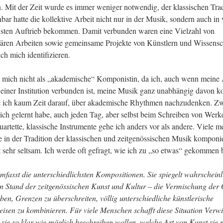
 Mit der Zeit wurde es immer weniger notwendig, der klassischen Tradi
bar hatte die kollektive Arbeit nicht nur in der Musik, sondern auch in v
sten Auftrieb bekommen. Damit verbunden waren eine Vielzahl von 
inären Arbeiten sowie gemeinsame Projekte von Künstlern und Wissensch
ch mich identifizieren.
e mich nicht als „akademische“ Komponistin, da ich, auch wenn meine A
 einer Institution verbunden ist, meine Musik ganz unabhängig davon k
 ich kaum Zeit darauf, über akademische Rhythmen nachzudenken. Zw
 ich gelernt habe, auch jeden Tag, aber selbst beim Schreiben von Werke
artette, klassische Instrumente gehe ich anders vor als andere. Viele me
e in der Tradi­tion der klassischen und zeitgenössischen Musik komponie
 sehr seltsam. Ich werde oft gefragt, wie ich zu „so etwas“ gekommen 
umfasst die unterschiedlichsten Kompositionen. Sie spiegelt wahrscheinl
n Stand der zeitgenössischen Kunst und Kultur – die Vermischung der 
eben, Grenzen zu überschreiten, völli
g unterschiedliche künstlerische 
isen zu kombinieren. Für viele Menschen schafft diese Situation Verwi
s sie so klar wie möglich beschreiben wollen, welche Art von Kunst sie 