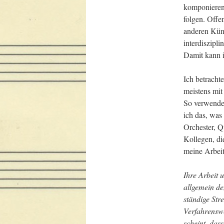
komponieren.
folgen. Offen
anderen Kün
interdiszipl
Damit kann i
Ich betracht
meistens mit
So verwende
ich das, was
Orchester, Qu
Kollegen, di
meine Arbeit
Ihre Arbeit 
allgemein de
ständige Str
Verfahrenswe
scheint, das