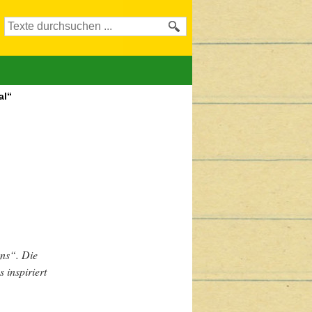
al“
ns“. Die 
inspiriert 