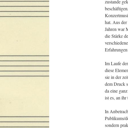
zustande gek
beschäftigen
Konzertmusik
hat. Aus der
Jahren war M
die Stärke d
verschiedene
Erfahrungen 
Im Laufe der 
diese Elemen
sie in der ze
dem Druck st
da eine ganz
ist es, an ihr
In Anbetrach
Publikums/de
sondern prakt