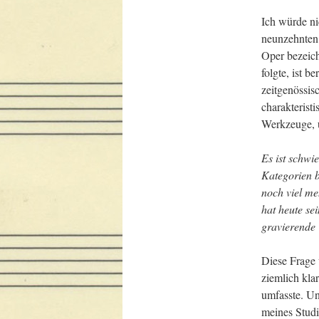
Ich würde ni
neunzehnten 
Oper bezeich
folgte, ist 
zeitgenössisc
charakteristi
Werkzeuge, u
Es ist schwi
Kategorien b
noch viel me
hat heute se
gravierende 
Diese Frage 
ziemlich kla
umfasste. Un
meines Studi