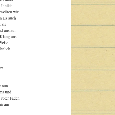
ähnlich 
wollten wir 
 als auch 
als 
d uns auf 
 Klang uns 
Weise 
hnlich 
n 
 nun 
ma und 
 roter Faden 
ir am 