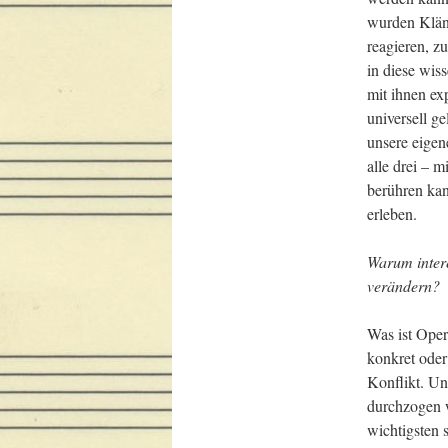
wurden Kläng
reagieren, z
in diese wis
mit ihnen ex
universell ge
unsere eigen
alle drei – 
berühren kan
erleben.
Warum intere
verändern?
Was ist Oper
konkret oder
Konflikt. Un
durchzogen w
wichtigsten 