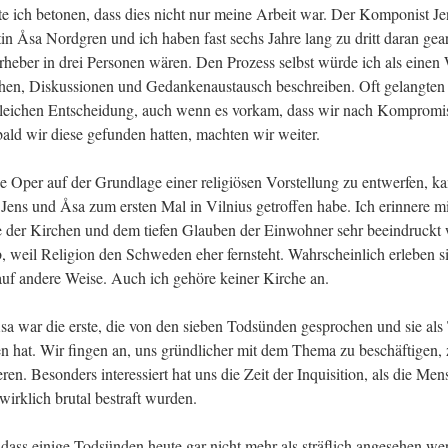
e ich betonen, dass dies nicht nur meine Arbeit war. Der Komponist J
in Åsa Nordgren und ich haben fast sechs Jahre lang zu dritt daran gearbe
rheber in drei Personen wären. Den Prozess selbst würde ich als einen 
en, Diskussionen und Gedankenaustausch beschreiben. Oft gelangten w
 gleichen Entscheidung, auch wenn es vorkam, dass wir nach Kompromi
ald wir diese gefunden hatten, machten wir weiter.
ne Oper auf der Grundlage einer religiösen Vorstellung zu entwerfen, kam
 Jens und Åsa zum ersten Mal in Vilnius getroffen habe. Ich erinnere mic
e der Kirchen und dem tiefen Glauben der Einwohner sehr beeindruckt 
, weil Religion den Schweden eher fernsteht. Wahrscheinlich erleben si
t auf andere Weise. Auch ich gehöre keiner Kirche an.
sa war die erste, die von den sieben Todsünden gesprochen und sie als
n hat. Wir fingen an, uns gründlicher mit dem Thema zu beschäftigen, z
ren. Besonders interessiert hat uns die Zeit der Inquisition, als die Men
wirklich brutal bestraft wurden.
, dass einige Todsünden heute gar nicht mehr als sträflich angesehen we