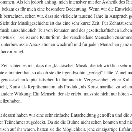
ommen. Als ich jedoch anfing, mich intensiver mit der Ästhetik des Ritu
, bekam es für mich eine besondere Bedeutung. Wenn wir die Entwickl
 betrachten, sehen wir, dass sie vielleicht tausend Jahre in Anspruch
 Sicht der Musikgeschichte ist das eine sehr kurze Zeit. Für Zehntausen
usik ausschließlich Teil von Ritualen und des gesellschaftlichen Lebens.
er Musik – sie ist eine Kulturform, die verschiedene Menschen zusammen
 unterbewusste Assoziationen wachruft und für jeden Menschen ganz e
hervorbringt.
Zeit schien es mir, dass die „klassische“ Musik, die ich wirklich sehr m
te eliminiert hat, so als ob sie die irgendwohin „verlegt“ hätte. Zunehm
itgenössischen ka­pi­ta­listischen Kultur auch in Vergessenheit, einer Kultur
eht, Kunst als Repräsentation, als Produkt, als Konsumartikel zu sehen
 andere Wirkung. Ein Mensch, der sie erlebt, muss sie nicht nur hören –
 teilzuhaben.
t dessen haben wir eine sehr einfache Entscheidung getroffen und die 
r Teilnehmer zugedeckt. Da sie die Bühne nicht sehen konnten und nich
isch auf ihr waren, hatten sie die Möglichkeit, jene einzigartige Erfahr