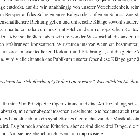
e entdeckt, auf die wir, unabhängig von unserer Verschiedenheit, sehr 
um Beispiel auf das Schreien eines Babys oder auf einen Schuss. Zuerst 
senschaftlichere Richtung gehen und universelle Klänge sowohl studieren
perimentieren, oder zumindest mit solchen, die im europäischen Kontext 
lten. Aber schließlich haben wir uns von der Wissenschaft distanziert un
en Erfahrungen konzen­triert. Wir stellten uns vor, wenn ein bestimmter
mit unserer unterschiedlichen Herkunft und Erfahrung –, auf die gleiche 
n, wird vielleicht auch das Publikum unserer Oper diese Klänge ganz ä
ssieren Sie sich überhaupt für das Operngenre?
 Was möchten Sie dara
 für mich? Im Prinzip eine Opernstimme und eine Art Erzählung, sei sie
 abstrakt, mit einer abgeschlossenen Geschichte. Sie bedeutet auch Dra
d es handelt sich um ein synthetisches Genre, das von der Musik als ein
ird. Es gibt noch andere Kriterien, aber es sind diese drei Dinge, die m
sind. Auf sie beziehe ich mich, wenn ich improvisiere.