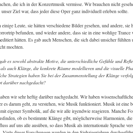
achen, die ich in der Konzertmusik vermisse. Wir brauchen nicht gesehe
unser Ziel war, dass jeder diese Oper ganz individuell erleben sollte. 
 einige Leute, sie hätten verschiedene Bilder gesehen, und andere, sie hä
rrortrip befunden, und wieder andere, dass sie in eine wohlige Trance 
ditiert hätten. Es gab auch Menschen, die sich dabei unsicher fühlten u
cht mochten.
gab es sowohl abstrakte Motive, die unterschiedliche Gefühle und Refle
 als auch Klänge, die konkrete Räume modellieren und die visuelle Phan
che Strategien haben Sie bei der Zusammenstellung der Klänge verfolg
t 
darüber nachgedacht?
haben wir sehr heftig darüber nachgedacht. Wir haben wissenschaftliche 
der es darum geht, zu verstehen, wie Musik funktioniert. Musik ist eine 
mit eigener Symbolik, auf die wir alle irgendwie reagieren. Manche For
usfinden, ob es bestimmte Klänge gibt, möglicherweise Harmonien, die 
luss auf uns alle ausüben, so dass Musik als internationale Sprache ver
 Viele dieser Forschungen wurden in den Siebzigerjahren durchgeführt