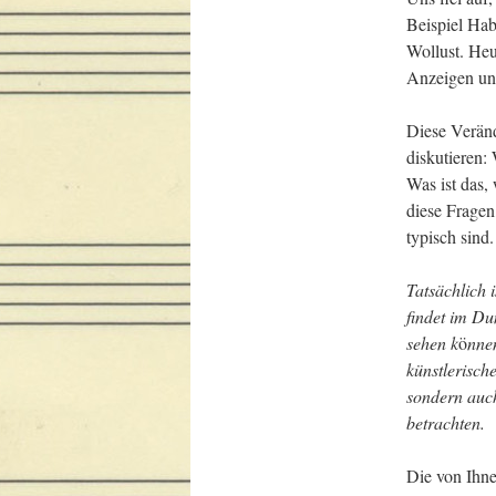
Beispiel Habg
Wollust. Heut
Anzeigen un
Diese Veränd
diskutieren:
Was ist das,
diese Fragen
typisch sind.
Tatsächlich 
findet im Du
sehen k
ö
nnen
künstlerisch
sondern auch
betrachten. 
Die von Ihne