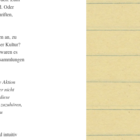
d. Oder 
iften, 
n an, zu 
er Kultur? 
waren es 
ersammlungen 
 Aktion 
r nicht 
iese 
zuzuhören, 
u 
intuitiv 