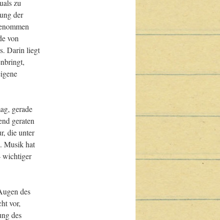
als zu 
ung der 
 genommen 
de von 
 Darin liegt 
bringt, 
igene 
ag, gerade 
end geraten 
, die unter 
. Musik hat 
 wichtiger 
Augen des 
t vor, 
ung des 