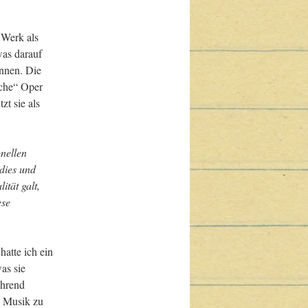
Werk als 
as darauf 
nnen. Die 
che“ Oper 
t sie als 
nellen 
ies und 
ität galt
, 
se 
atte ich ein 
s sie 
hrend 
 Musik zu 