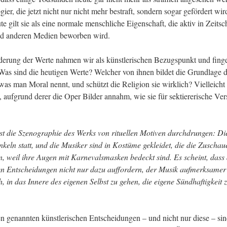
ier, die jetzt nicht nur nicht mehr bestraft, sondern sogar gefördert wir
e gilt sie als eine normale menschliche Eigenschaft, die aktiv in Zeitschr
d anderen Medien beworben wird.
erung der Werte nahmen wir als künstlerischen Bezugspunkt und finge
 Was sind die heutigen Werte? Welcher von ihnen bildet die Grundlage d
 was man Moral nennt, und schützt die Religion sie wirklich? Vielleicht 
, aufgrund derer die Oper Bilder annahm, wie sie für sektiererische V
ist die Szenographie des Werks von rituellen Motiven durchdrungen: Die
nkeln statt, und die Musiker sind in Kostüme gekleidet, die die Zuschaue
, weil ihre Augen mit Karnevalsmasken bedeckt sind. Es scheint, dass d
en Entscheidungen nicht nur dazu auffordern, der Musik aufmerksamer 
, in das Innere des eigenen Selbst zu gehen, die eigene Sündhaftigkeit z
n genannten künstlerischen Entscheidungen – und nicht nur diese – sind 