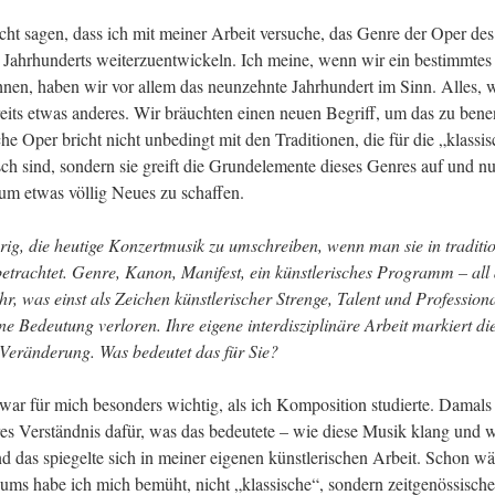
cht sagen, dass ich mit meiner Arbeit versuche, das Genre der Oper des 
Jahrhunderts weiterzuentwickeln. Ich meine, wenn wir ein bestimmtes 
nen, haben wir vor allem das neunzehnte Jahrhundert im Sinn. Alles, w
bereits etwas anderes. Wir bräuchten einen neuen Begriff, um das zu bene
he Oper bricht nicht unbedingt mit den Traditionen, die für die „klassis
sch sind, sondern sie greift die Grundelemente dieses Genres auf und nutz
m etwas völlig Neues zu schaffen.
erig, die heutige Konzertmusik zu um
schreiben, wenn man sie in traditio
etrachtet
. Genre, Kanon, Manifest, ein k
ünstlerisches
 Programm – all d
hr, was einst als Zeichen 
künstlerischer Strenge, Talent und Professional
ine Be
deutung verloren. Ihre eigene interdisziplinäre Arbeit markiert
 die
Veränderung. Was bedeutet das für Sie?
war für mich besonders wichtig, als ich Komposition studierte. Damals h
res Verständnis dafür, was das bedeutete – wie diese Musik klang und wa
d das spiegelte sich in meiner eigenen künstlerischen Arbeit. Schon wä
ums habe ich mich bemüht, nicht „klassische“, sondern zeitgenössische