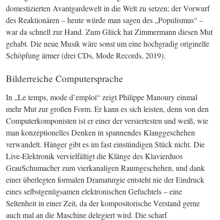
domestizierten Avantgarde­welt in die Welt zu setzen; der Vorwurf 
des Re­aktionären – heute würde man sagen des „Populismus“ – 
war da schnell zur Hand. Zum Glück hat Zimmermann diesen Mut 
gehabt. Die neue Musik wäre sonst um eine hochgradig originelle 
Schöpfung ärmer (drei CDs, Mode Records, 2019).
Bilderreiche Computersprache
In „Le temps, mode d’emploi“ zeigt Phi­lippe Manoury einmal 
mehr Mut zur großen Form. Er kann es sich leisten, denn von den 
Computerkomponisten ist er einer der versiertesten und weiß, wie 
man konzeptionelles Denken in spannendes Klanggeschehen 
verwandelt. Hänger gibt es im fast einstündigen Stück nicht. Die 
Live-Elektronik vervielfältigt die Klänge des Klavierduos 
GrauSchumacher zum vierkanaligen Raumgeschehen, und dank 
einer überlegten formalen Dramaturgie entsteht nie der Eindruck 
eines selbstgenügsamen elektronischen Gefuchtels – eine 
Seltenheit in einer Zeit, da der kompositorische Verstand gerne 
auch mal an die Maschine delegiert wird. Die scharf 