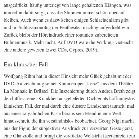
ausgedrückt, häufig unterlegt von lange gehaltenen Klängen, was 
immerhin dafür sorgt, dass die Stimmen immer schön obenauf 
bleiben. Auch wenn es dazwischen einigen Schlachtenlärm gibt 
und im Schlussmonolog der Penthesilea mächtig aufgedreht wird: 
Zurück bleibt der Höreindruck einer routiniert zubereiteten 
Bühnenmusik. Mehr nicht. Auf 
DVD
 wäre die Wirkung vielleicht 
eine andere gewesen (zwei 
CD
s, Cypres, 2019).
Ein klinischer Fall
Wolfgang Rihm hat in dieser Hinsicht mehr Glück gehabt mit der 
DVD-Aufzeichnung seiner Kammeroper „Lenz“ aus dem Théâtre 
La Monnaie in Brüssel. Die Inszenierung durch Andrea Breth zeigt 
den hilflos seiner Krankheit ausgelieferten Dichter als hoffnungslos 
klinischen Fall, der mal durch eine düstere Landschaft taumelt, mal 
aus einer sargähnlichen Kiste heraus sein Elend in eine Welt 
hinausschreit, die ihn verständnislos beobachtet. Georg Nigl macht 
aus der Figur, der subjektiver Ausdruck zur verzerrten Geste gerät, 
eine Glanzrolle und bringt die ver-rückte Weltsicht facettenreich zur 