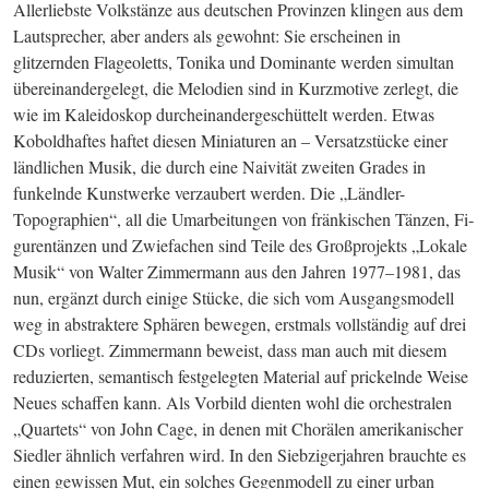
Allerliebste Volkstänze aus deutschen Provinzen klingen aus dem 
Lautsprecher, aber anders als gewohnt: Sie erscheinen in 
glitzernden Flageoletts, Tonika und Dominante werden simultan 
übereinandergelegt, die Melodien sind in Kurzmotive zerlegt, die 
wie im Kaleidoskop durch­ein­andergeschüttelt werden. Etwas 
Koboldhaftes haftet diesen Miniaturen an – Versatzstücke einer 
ländlichen Musik, die durch eine Naivität zweiten Grades in 
funkelnde Kunstwerke verzaubert werden. Die „Ländler-
Topographien“, all die Umarbeitungen von fränkischen Tänzen, Fi­
gu­rentänzen und Zwiefachen sind Teile des Großprojekts „Lokale 
Musik“ von Walter Zimmermann aus den Jahren 1977–1981, das 
nun, ergänzt durch einige Stücke, die sich vom Ausgangsmodell 
weg in abstraktere Sphären bewegen, erstmals voll­­ständig auf drei 
CD
s vorliegt. Zimmermann beweist, dass man auch mit diesem 
reduzierten, semantisch festgelegten Material auf prickelnde Weise 
Neues schaffen kann. Als Vorbild dienten wohl die orchestralen 
„Quartets“ von John Cage, in denen mit Chorälen amerikanischer 
Siedler ähnlich verfahren wird. In den Siebzigerjahren brauchte es 
einen gewissen Mut, ein solches Gegenmodell zu einer urban 