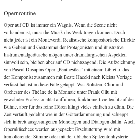
Opernroutine
Oper auf 
CD
 ist immer ein Wagnis. Wenn die Szene nicht 
vorhanden ist, muss die Musik das Werk tragen können. Doch 
nicht jeder ist ein Monteverdi. Realistische kompositorische Effekte 
wie Geheul und Gestammel der Protagonisten und illustrative 
Instrumentalgeräusche mö­gen unter dramaturgischen Aspekten 
sinnvoll sein, bleiben aber auf 
CD
 nichtssagend. Die Aufzeichnung 
von Pascal Dusapins Oper „Penthesilea“ mit einem Libretto, das 
der Komponist zusammen mit Beate Haeckl nach Kleists Vorlage 
verfasst hat, ist in diese Falle getappt. Was Solisten, Chor und 
Orchester des Théâtre de la Monnaie unter Frank Ollu mit 
gewohnter Professionalität aufführen, funktioniert vielleicht auf der 
Bühne, aber für das reine Hören klingt vieles einfach zu dünn. Die 
Zeit verläuft gedehnt wie in der Götterdämmerung und schleppt 
sich in breit ausgesungenen Monologen und Dialogen dahin. Auch 
Opernklischees werden ausgepackt: Erschütterung wird mit 
tremolierender Stimme oder mit der üblichen Spitzentonhysterie 