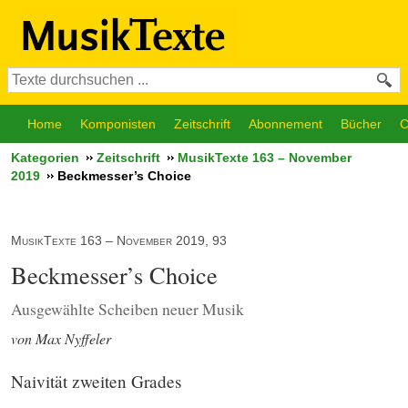
Home
Komponisten
Zeitschrift
Abonnement
Bücher
C
Kategorien
Zeitschrift
MusikTexte 163 – November
2019
Beckmesser’s Choice
MusikTexte 163 – November 2019, 93
Beckmesser’s Choice
Ausgewählte Scheiben neuer Musik
von Max Nyffeler
Naivität zweiten Grades