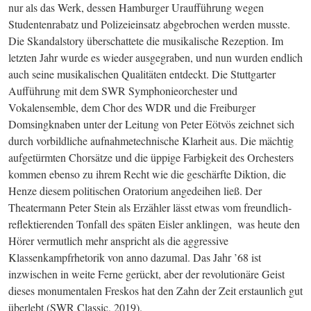
nur als das Werk, dessen Hamburger Uraufführung wegen 
Studentenrabatz und Polizeieinsatz abgebrochen werden musste. 
Die Skandalstory überschattete die musikalische Rezeption. Im 
letzten Jahr wurde es wieder ausgegraben, und nun wurden endlich 
auch seine musikalischen Qualitäten entdeckt. Die Stuttgarter 
Aufführung mit dem 
SWR
 Symphonieorchester und 
Vokalensemble, dem Chor des 
WDR
 und die Freiburger 
Domsingknaben unter der Leitung von Peter Eötvös zeichnet sich 
durch vorbildliche aufnahmetechnische Klarheit aus. Die mächtig 
aufgetürmten Chorsätze und die üppige Farbigkeit des Orchesters 
kommen ebenso zu ihrem Recht wie die geschärfte Diktion, die 
Henze diesem politischen Oratorium angedeihen ließ. Der 
Theatermann Peter Stein als Erzähler lässt etwas vom freundlich-
reflektierenden Tonfall des späten Eisler anklingen,  was heute den 
Hörer vermutlich mehr anspricht als die aggressive 
Klassenkampfrhetorik von anno dazumal. Das Jahr ’68 ist 
inzwischen in weite Ferne gerückt, aber der revolutionäre Geist 
dieses monumentalen Freskos hat den Zahn der Zeit erstaunlich gut 
überlebt (
SWR
 Classic, 2019).